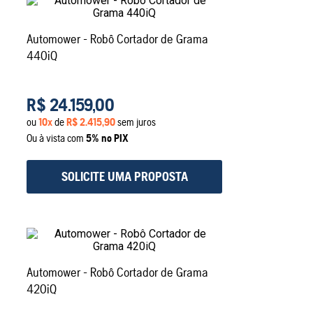
Automower - Robô Cortador de Grama
440iQ
R$
24
.
159
,
00
ou
10
x
de
R$
2
.
415
,
90
sem juros
Ou à vista com
5% no PIX
SOLICITE UMA PROPOSTA
Automower - Robô Cortador de Grama
420iQ