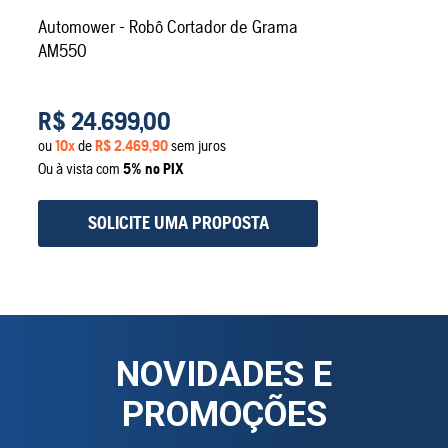
Automower - Robô Cortador de Grama
AM550
R$
24
.
699
,
00
ou
10
x
de
R$
2
.
469
,
90
sem juros
Ou à vista com
5% no PIX
SOLICITE UMA PROPOSTA
NOVIDADES E
PROMOÇÕES