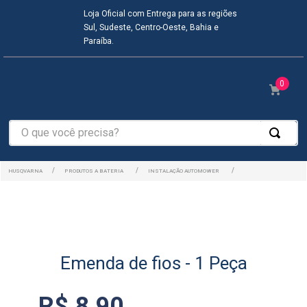
Loja Oficial com Entrega para as regiões
Sul, Sudeste, Centro-Oeste, Bahia e
Paraíba.
0
O que você precisa?
PRODUTOS A BATERIA
INSTALAÇÃO AUTOMOWER
Emenda de fios - 1 Peça
R$
8
,
90