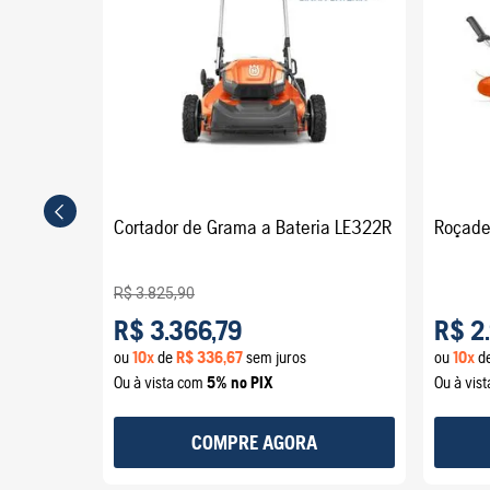
Cortador de Grama a Bateria LE322R
Roçadei
R$
3
.
825
,
90
R$
3
.
366
,
79
R$
2
.
ou
10
x
de
R$
336
,
67
sem juros
ou
10
x
d
Ou à vista com
5% no PIX
Ou à vis
COMPRE AGORA