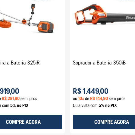
ra a Bateria 325iR
Soprador a Bateria 350iB
919
,
00
R$
1
.
449
,
00
e
R$
291
,
90
sem juros
ou
10
x
de
R$
144
,
90
sem juros
ta com
5% no PIX
Ou à vista com
5% no PIX
COMPRE AGORA
COMPRE AGORA