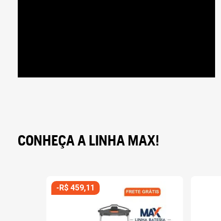
CONHEÇA A LINHA MAX!
-
R$
459
,
11