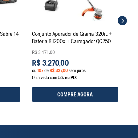
 Sabre 14
Conjunto Aparador de Grama 320iL +
Bateria Bli200x + Carregador QC250
R$
3
.
471
,
00
R$
3
.
270
,
00
ou
10
x
de
R$
327
,
00
sem juros
Ou à vista com
5% no PIX
COMPRE AGORA