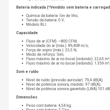
Bateria indicada (*Vendido sem bateria e carregad
Química da bateria: Íon de lítio;
Tensão da bateria: 0 V;
Modelo BLI.
Capacidade
Fluxo de ar (CFM): ~800 CFM;
Velocidade do ar (máx.): 89,408 m/s;
Força de sopro (máx.): 23,5 N;
Modo de reforço: Sim;
Fluxo máximo de ar no bocal (redondo): 22,65 m³
Fluxo máximo de ar no bocal (redondo): 1.359 m³
Som e ruído
Nível de ruído (pressão auricular): 79,4 dB(A);
Nível de potência sonora, medido: 97 dB(A);
Nível de potência sonora garantido (LWA):101 dB
Dimensões
Peso com bateria: 4,54 kg;
Peso sem bateria: 2,7 kg;