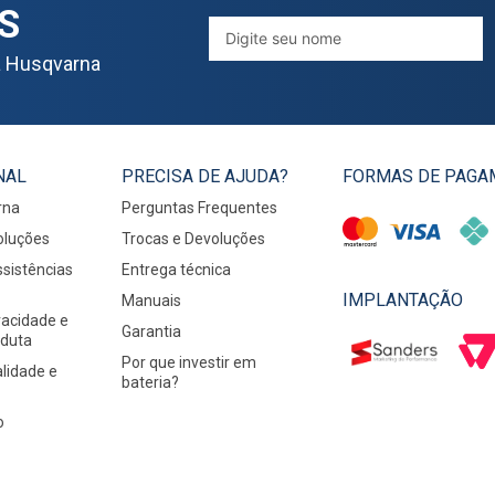
S
a Husqvarna
NAL
PRECISA DE AJUDA?
FORMAS DE PAGA
rna
Perguntas Frequentes
oluções
Trocas e Devoluções
sistências
Entrega técnica
IMPLANTAÇÃO
Manuais
ivacidade e
Garantia
nduta
Por que investir em
alidade e
bateria?
o