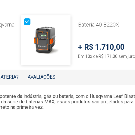
qvarna
Bateria 40-B220X
+
R$ 1.710,00
Em
10
x
de
R$ 171,00
sem jur
BATERIA?
AVALIAÇÕES
otente da indústria, gás ou bateria, com o Husqvarna Leaf Blas
te da série de baterias MAX, esses produtos são projetados par
rreto na primeira vez.