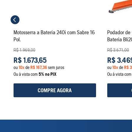
Motosserra a Bateria 240i com Sabre 16
Podador de
Pol.
Bateria Bli
R$
1
.
969
,
00
R$
3
.
671
,
00
R$
1
.
673
,
65
R$
3
.
46
ou
10
x
de
R$
167
,
36
sem juros
ou
10
x
de
R$
3
Ou à vista com
5% no PIX
Ou à vista co
COMPRE AGORA