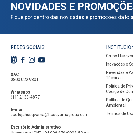
NOVIDADES E PROMOÇÕE
Fique por dentro das novidades e promoções da loj
REDES SOCIAIS
INSTITUCIO
Grupo Husqva
Inovações e S
Revendas e As
SAC
Técnicas
0800 022 9801
Política de Pr
Código de Co
Whatsapp
(11) 2133-4877
Política de Qu
Ambiental
E-mail
Termos de Us
sac.lojahusqvarna@husqvarnagroup.com
Escritório Administrativo