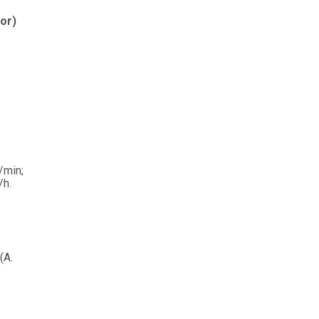
or)
/min;
/h.
(A.