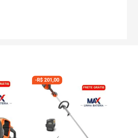
-
R$
201
,
00
Roç
R
ou
1
Ou à