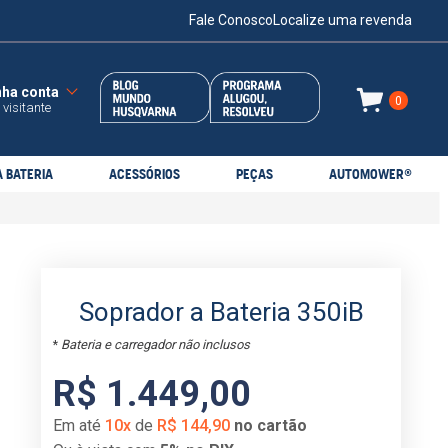
Fale Conosco
Localize uma revenda
0
 visitante
 BATERIA
ACESSÓRIOS
PEÇAS
AUTOMOWER®
Soprador a Bateria 350iB
Bateria e carregador não inclusos
*
R$
1
.
449
,
00
Em até
10
x
de
R$
144
,
90
no cartão