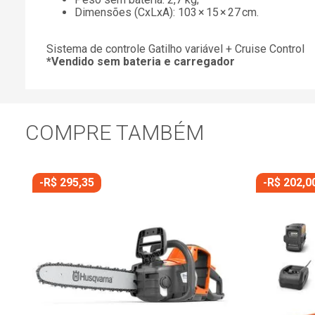
Dimensões (CxLxA): 103 × 15 × 27 cm.
Sistema de controle Gatilho variável + Cruise Control
*Vendido sem bateria e carregador
COMPRE TAMBÉM
-
R$
295
,
35
-
R$
202
,
0