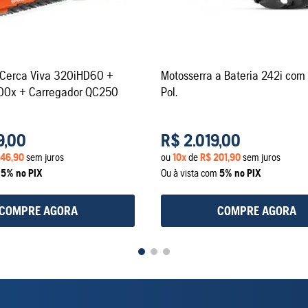
 Cerca Viva 320iHD60 +
Motosserra a Bateria 242i com
200x + Carregador QC250
Pol.
9
,
00
R$
2
.
019
,
00
46
,
90
sem juros
ou
10
x
de
R$
201
,
90
sem juros
m
5% no PIX
Ou à vista com
5% no PIX
COMPRE AGORA
COMPRE AGORA