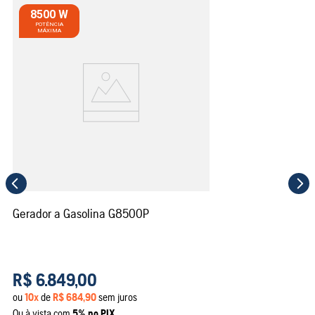
8500 W
Gerador a Gasolina G8500P
R$
6
.
849
,
00
ou
10
x
de
R$
684
,
90
sem juros
Ou à vista com
5% no PIX