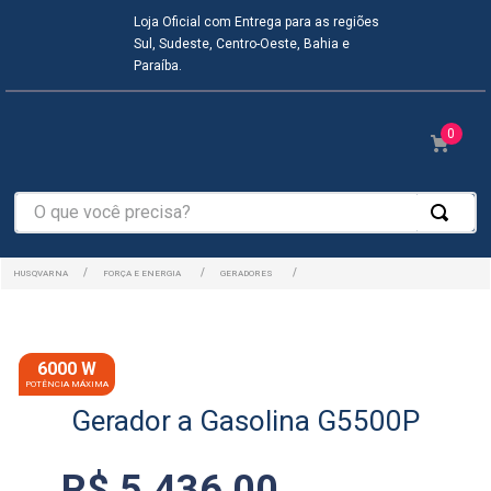
Loja Oficial com Entrega para as regiões
Sul, Sudeste, Centro-Oeste, Bahia e
Paraíba.
0
O que você precisa?
FORÇA E ENERGIA
GERADORES
6000 W
Gerador a Gasolina G5500P
R$
5
.
436
,
00