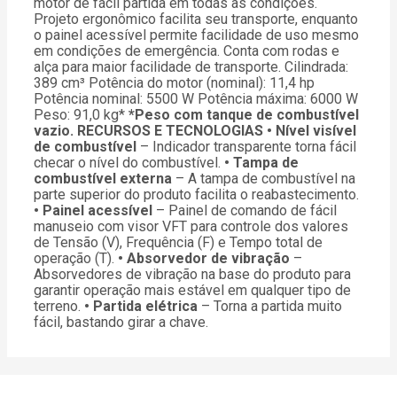
motor de fácil partida em todas as condições.
Projeto ergonômico facilita seu transporte, enquanto
o painel acessível permite facilidade de uso mesmo
em condições de emergência. Conta com rodas e
alça para maior facilidade de transporte. Cilindrada:
389 cm³ Potência do motor (nominal): 11,4 hp
Potência nominal: 5500 W Potência máxima: 6000 W
Peso: 91,0 kg*
*Peso com tanque de combustível
vazio.
RECURSOS E TECNOLOGIAS
• Nível visível
de combustível
– Indicador transparente torna fácil
checar o nível do combustível.
• Tampa de
combustível externa
– A tampa de combustível na
parte superior do produto facilita o reabastecimento.
• Painel acessível
– Painel de comando de fácil
manuseio com visor VFT para controle dos valores
de Tensão (V), Frequência (F) e Tempo total de
operação (T).
• Absorvedor de vibração
–
Absorvedores de vibração na base do produto para
garantir operação mais estável em qualquer tipo de
terreno.
• Partida elétrica
– Torna a partida muito
fácil, bastando girar a chave.