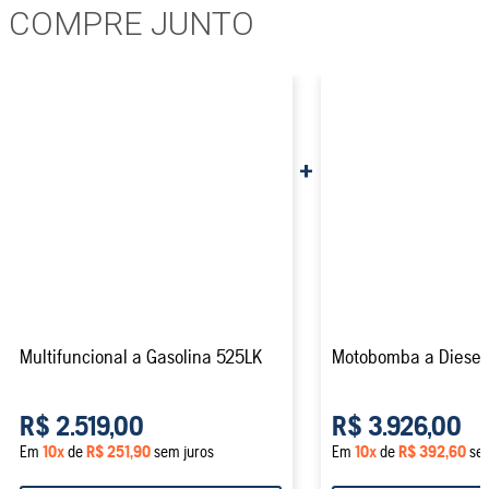
COMPRE JUNTO
Multifuncional a Gasolina 525LK
Motobomba a Diese
R$ 2.519,00
R$ 3.926,00
Em
10
x
de
R$ 251,90
sem juros
Em
10
x
de
R$ 392,60
sem