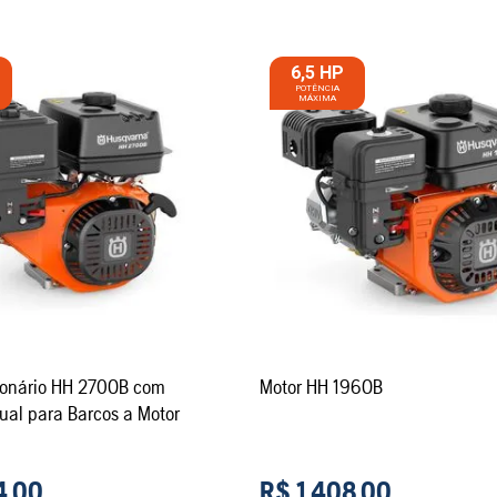
6,5 HP
H 270OB com
Motor HH 196OB
Partida Manual para Barcos a Motor
4
,
00
R$
1
.
408
,
00