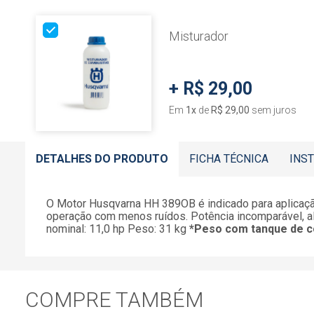
Misturador
+
R$ 29,00
Em
1
x
de
R$ 29,00
sem juros
DETALHES DO PRODUTO
FICHA TÉCNICA
INS
O Motor Husqvarna HH 389OB é indicado para aplicaç
operação com menos ruídos. Potência incomparável, alt
nominal: 11,0 hp Peso: 31 kg
*Peso com tanque de c
COMPRE TAMBÉM