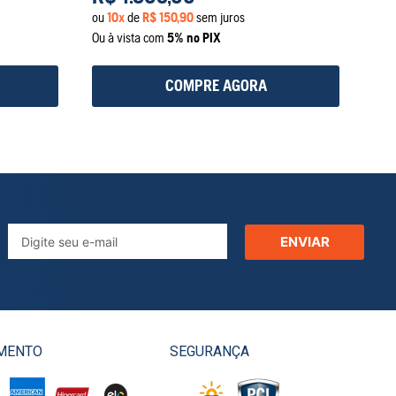
ou
10
x
de
R$
150
,
90
sem juros
Ou à vista com
5% no PIX
COMPRE AGORA
ENVIAR
MENTO
SEGURANÇA