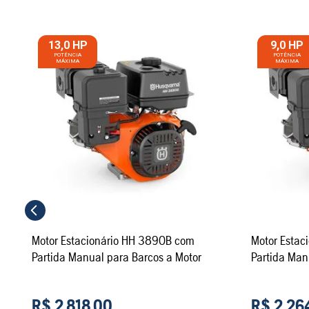
13,0 HP
9,0 HP
Motor Estacionário HH 389OB com
Motor Estacionário H
Partida Manual para Barcos a Motor
R$
2
.
818
,
00
R$
2
.
26