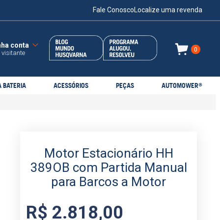
Fale Conosco
Localize uma revenda
0
 visitante
 BATERIA
ACESSÓRIOS
PEÇAS
AUTOMOWER®
Motor Estacionário HH
389OB com Partida Manual
para Barcos a Motor
R$
2
.
818
,
00