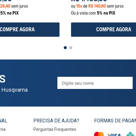
26
,
40
sem juros
ou
10
x
de
R$
140
,
80
sem juros
m
5% no PIX
Ou à vista com
5% no PIX
COMPRE AGORA
COMPRE AGORA
S
a Husqvarna
NAL
PRECISA DE AJUDA?
FORMAS DE PAGA
rna
Perguntas Frequentes