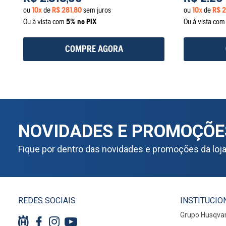
ou
10
x
de
R$
281
,
80
sem juros
ou
10
x
de
R$
2
Ou à vista com
5% no PIX
Ou à vista co
COMPRE AGORA
NOVIDADES E PROMOÇÕE
Fique por dentro das novidades e promoções da loj
REDES SOCIAIS
INSTITUCIO
Grupo Husqva