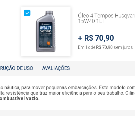
Óleo 4 Tempos Husqvarn
15W40 1LT
+
R$ 70,90
Em
1
x
de
R$ 70,90
sem juros
TRUÇÃO DE USO
AVALIAÇÕES
ão náutica, para mover pequenas embarcações. Este modelo co
a resistência que traz maior eficiência para o seu trabalho. Cil
ombustível vazio.