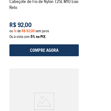
Cabeçote de Fio de Nylon T25L M10 Eixo
Reto
R$
92
,
00
ou
1
x
de
R$
92
,
00
sem juros
Ou à vista com
5% no PIX
COMPRE AGORA