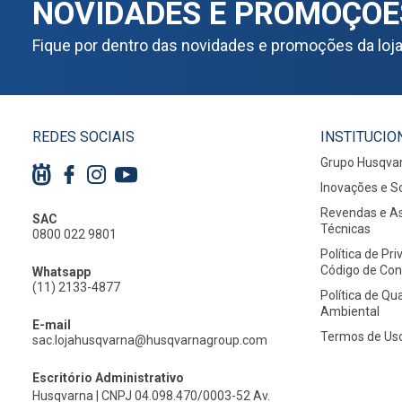
NOVIDADES E PROMOÇÕE
Fique por dentro das novidades e promoções da loj
REDES SOCIAIS
INSTITUCIO
Grupo Husqva
Inovações e S
Revendas e As
SAC
Técnicas
0800 022 9801
Política de Pr
Código de Co
Whatsapp
(11) 2133-4877
Política de Qu
Ambiental
E-mail
Termos de Us
sac.lojahusqvarna@husqvarnagroup.com
Escritório Administrativo
Husqvarna | CNPJ 04.098.470/0003-52 Av.