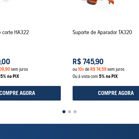
e corte HA322
Suporte de Aparador TA320
9
,
00
R$
745
,
90
09
,
90
sem juros
ou
10
x
de
R$
74
,
59
sem juros
m
5% no PIX
Ou à vista com
5% no PIX
COMPRE AGORA
COMPRE AGORA