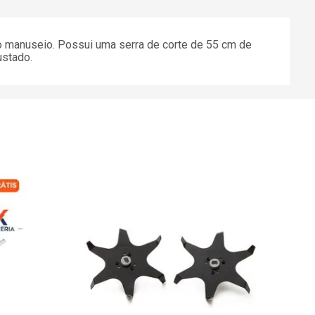
 o manuseio. Possui uma serra de corte de 55 cm de
ustado.
Apa
R
ou
1
Ou à