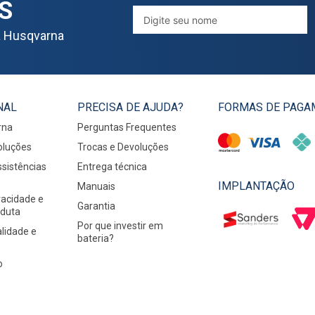
S
a Husqvarna
NAL
PRECISA DE AJUDA?
FORMAS DE PAGA
rna
Perguntas Frequentes
oluções
Trocas e Devoluções
sistências
Entrega técnica
IMPLANTAÇÃO
Manuais
ivacidade e
Garantia
nduta
Por que investir em
alidade e
bateria?
o