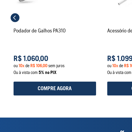
Podador de Galhos PA310
Acessório d
R$
1
.
060
,
00
R$
1
.
09
ou
10
x
de
R$
106
,
00
sem juros
ou
10
x
de
R$
1
Ou à vista com
5% no PIX
Ou à vista co
COMPRE AGORA