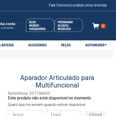
Fale Conosco
Localize uma revenda
0
 visitante
 BATERIA
ACESSÓRIOS
PEÇAS
AUTOMOWER®
Aparador Articulado para
Multifuncional
Referência
:
537196605
Este produto não está disponível no momento
Quero que me avisem quando estiver disponível
ENVIAR