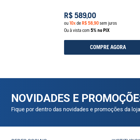
R$
589
,
00
ou
10
x
de
R$
58
,
90
sem juros
Ou à vista com
5% no PIX
COMPRE AGORA
NOVIDADES E PROMOÇÕE
Fique por dentro das novidades e promoções da loj