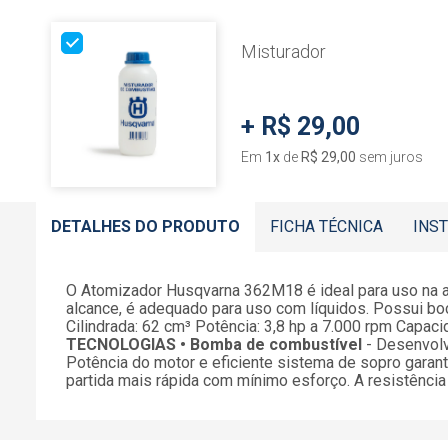
Misturador
+
R$ 29,00
Em
1
x
de
R$ 29,00
sem juros
DETALHES DO PRODUTO
FICHA TÉCNICA
INS
O Atomizador Husqvarna 362M18 é ideal para uso na agr
alcance, é adequado para uso com líquidos. Possui bo
Cilindrada: 62 cm³ Potência: 3,8 hp a 7.000 rpm Capac
TECNOLOGIAS
• Bomba de combustível
- Desenvolvi
Potência do motor e eficiente sistema de sopro garan
partida mais rápida com mínimo esforço. A resistênci