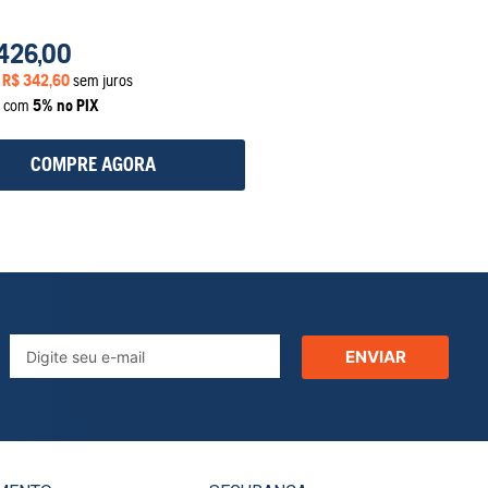
426
,
00
e
R$
342
,
60
sem juros
a com
5% no PIX
COMPRE AGORA
ENVIAR