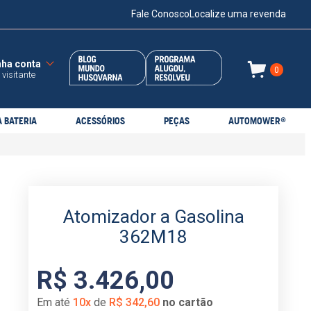
Fale Conosco
Localize uma revenda
0
 visitante
 BATERIA
ACESSÓRIOS
PEÇAS
AUTOMOWER®
Atomizador a Gasolina
362M18
R$
3
.
426
,
00
Em até
10
x
de
R$
342
,
60
no cartão