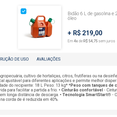
Bidão 6 L de gasolina e 
óleo
+
R$ 219,00
Em
4
x
de
R$ 54,75
sem juros
TRUÇÃO DE USO
AVALIAÇÕES
opecuária, cultivo de hortaliças, citros, frutíferas ou na des
cal ajustável para diferentes aplicações e permite melhor disp
idade do recipiente: 18 L Peso: 13 kg*
*Peso com tanques de co
da para facilitar a partida a frio.
• Cinturão confortável
- Cintu
tem longa distância de descarga.
• Tecnologia SmartStart®
- O
a na corda de é reduzida em 40%.