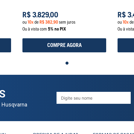
R$
3
.
829
,
00
R$
3
.
ou
10
x
de
R$
382
,
90
sem juros
ou
10
x
d
Ou à vista com
5% no PIX
Ou à vist
COMPRE AGORA
S
a Husqvarna