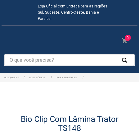
Loja Oficial com Entrega para as regiões
Sul, Sudeste, Centro-Oeste, Bahia e
Paraíba.
0
O que você precisa?
ACESSÓRIOS
PARA TRATORES
Bio Clip Com Lâmina Trator
TS148