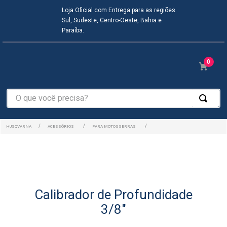
Loja Oficial com Entrega para as regiões
Sul, Sudeste, Centro-Oeste, Bahia e
Paraíba.
0
O que você precisa?
ACESSÓRIOS
PARA MOTOSSERRAS
Calibrador de Profundidade
3/8"