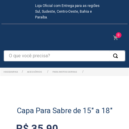
Loja Oficial com Entrega para as regiões
Sul, Sudeste, Centro-Oeste, Bahia e
Paraíba.
0
O que você precisa?
ACESSÓRIOS
PARA MOTOSSERRAS
Capa Para Sabre de 15" a 18"
R$
35
,
90