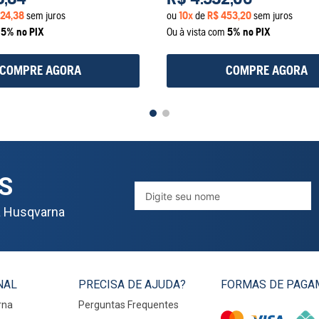
24
,
38
sem juros
ou
10
x
de
R$
453
,
20
sem juros
m
5% no PIX
Ou à vista com
5% no PIX
COMPRE AGORA
COMPRE AGORA
S
a Husqvarna
NAL
PRECISA DE AJUDA?
FORMAS DE PAGA
rna
Perguntas Frequentes