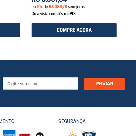
ou
10
x
de
R$
386
,
78
sem juros
Ou à vista com
5% no PIX
COMPRE AGORA
ENVIAR
MENTO
SEGURANÇA