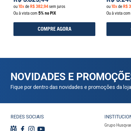
ou
10
x
de
R$
382
,
94
sem juros
ou
10
x
de
R$
3
Ou à vista com
5% no PIX
Ou à vista co
COMPRE AGORA
NOVIDADES E PROMOÇÕE
Fique por dentro das novidades e promoções da loj
REDES SOCIAIS
INSTITUCIO
Grupo Husqva