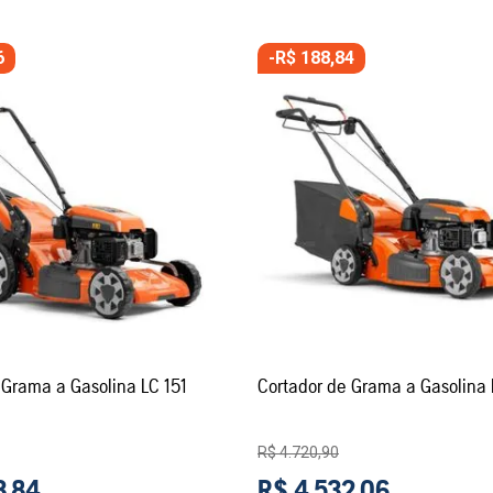
6
-
R$
188
,
84
 Grama a Gasolina LC 151
Cortador de Grama a Gasolina
R$
4
.
720
,
90
3
,
84
R$
4
.
532
,
06