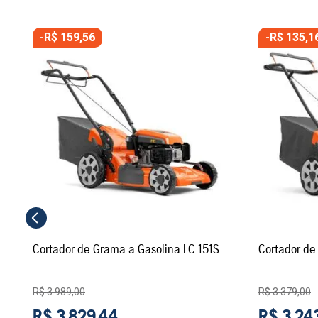
-
R$
159
,
56
-
R$
135
,
1
Cortador de Grama a Gasolina LC 151S
Cortador de
R$
3
.
989
,
00
R$
3
.
379
,
00
R$
3
.
829
,
44
R$
3
.
24