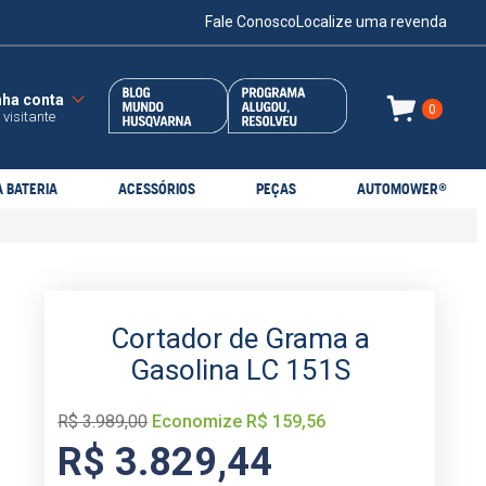
Fale Conosco
Localize uma revenda
0
 visitante
 BATERIA
ACESSÓRIOS
PEÇAS
AUTOMOWER®
Cortador de Grama a
Gasolina LC 151S
R$
3
.
989
,
00
Economize
R$
159
,
56
R$
3
.
829
,
44