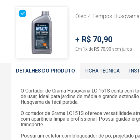
Óleo 4 Tempos Husqvarna
+
R$ 70,90
Em
1
x
de
R$ 70,90
sem juros
DETALHES DO PRODUTO
FICHA TÉCNICA
INS
O Cortador de Grama Husqvarna LC 151S conta com todas
de usar, ideal para jardins de média e grande extensã
Husqvarna de fácil partida.
O cortador de Grama LC151S oferece versatilidade atr
com aparência limpa e profissional. Possui guidão er
transporte.
Possui um coletor com bloqueador de pó, projetado pa