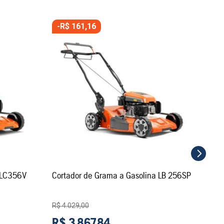
-
R$
161
,
16
-
R
Cor
GX
R$
R
ou
1
Ou à
 LC356V
Cortador de Grama a Gasolina LB 256SP
R$
4
.
029
,
00
R$
3
.
867
,
84