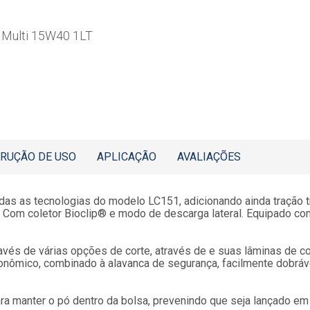
 Multi 15W40 1LT
TRUÇÃO DE USO
APLICAÇÃO
AVALIAÇÕES
 as tecnologias do modelo LC151, adicionando ainda tração trase
o. Com coletor Bioclip® e modo de descarga lateral. Equipado c
avés de várias opções de corte, através de e suas lâminas de 
gonômico, combinado à alavanca de segurança, facilmente dobr
ra manter o pó dentro da bolsa, prevenindo que seja lançado em