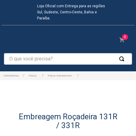
Loja Oficial com Entrega para as regiões
Sul, Sudeste, Centro-Oeste, Bahia e
Paraíba.
0
O que você precisa?
PEÇAS
PEÇAS ROÇADEIRAS
Embreagem Roçadeira 131R
/ 331R