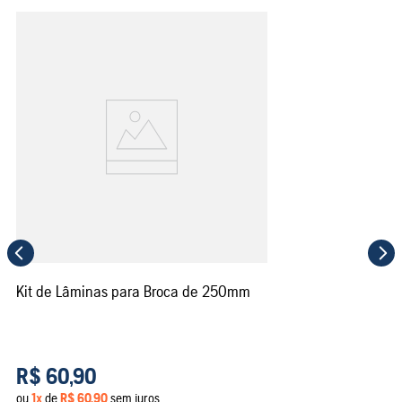
Kit de Lâminas para Broca de 250mm
R$
60
,
90
ou
1
x
de
R$
60
,
90
sem juros