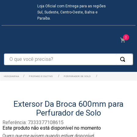
Loja Oficial com Entrega para as regiões
Sul, Sudeste, Centro-Oeste, Bahia e
Paraíba.
0
O que você precisa?
PREPARO E CULTIVO
PERFURADOR DE SOLO
Extersor Da Broca 600mm para
Perfurador de Solo
Referência
:
7333377108615
Este produto não está disponível no momento
Quero que me avisem quando estiver disponível