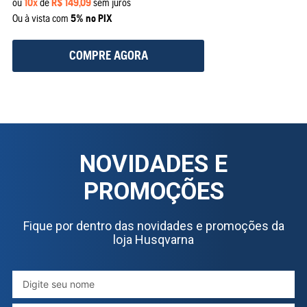
ou
10
x
de
R$
149
,
09
sem juros
Ou à vista com
5% no PIX
COMPRE AGORA
NOVIDADES E
PROMOÇÕES
Fique por dentro das novidades e promoções da
loja Husqvarna