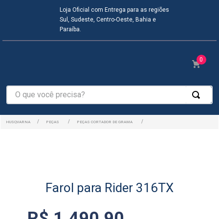
Loja Oficial com Entrega para as regiões
Sul, Sudeste, Centro-Oeste, Bahia e
Paraíba.
0
O que você precisa?
PEÇAS
PEÇAS CORTADOR DE GRAMA
Farol para Rider 316TX
R$
1
.
490
,
90