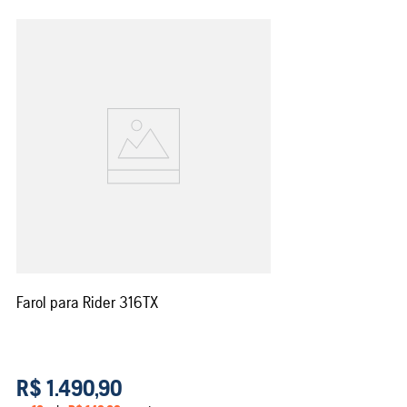
Farol para Rider 316TX
R$
1
.
490
,
90