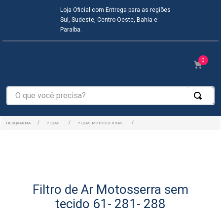
Loja Oficial com Entrega para as regiões
Sul, Sudeste, Centro-Oeste, Bahia e
Paraíba.
0
O que você precisa?
PEÇAS
PEÇAS MOTOSSERRAS
Filtro de Ar Motosserra sem
tecido 61- 281- 288