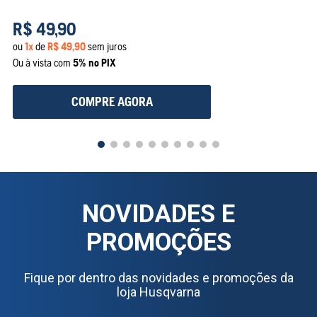
R$
49
,
90
ou
1
x
de
R$
49
,
90
sem juros
Ou à vista com
5% no PIX
COMPRE AGORA
NOVIDADES E
PROMOÇÕES
Fique por dentro das novidades e promoções da
loja Husqvarna