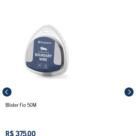
Blister Fio 50M
R$
375
,
00