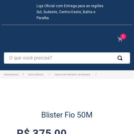
Loja Oficial com Entrega para as regiões
Sul, Sudeste, Centro-Oeste, Bahia e
Paraíba.
0
O que você precisa?
ACESSÓRIOS
PARA CORTADORES DE GRAMA
Blister Fio 50M
R$
375
,
00