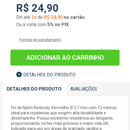
R$
24
,
90
Em até
1
x
de
R$
24
,
90
no cartão
Ou à vista com
5% no PIX
Formas de parcelamento
ADICIONAR AO CARRINHO
DETALHES DO PRODUTO
DETALHES DO PRODUTO
AVALIAÇÕES
Fio de Nylon Redondo Vermelho Ø 2,7 mm com 12 metros,
ideal para roçadeiras que exigem alta durabilidade e
desempenho. Possui excelente resistência ao desgaste,
proporcionando cortes mais precisos e maior vida útil.
Indicado para uso em áreas de gramado, jardins e