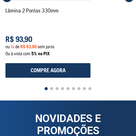
Lâmina 2 Pontas 330mm
R$
93
,
90
ou
1
x
de
R$
93
,
90
sem juros
Ou à vista com
5% no PIX
COMPRE AGORA
NOVIDADES E
PROMOÇÕES