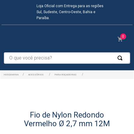
Loja Oficial com Entrega para as regiões
Sul, Sudeste, Centro-Oeste, Bahia e
Paraíba.
0
O que você precisa?
ACESSÓRIOS
PARA ROÇADEIRAS
Fio de Nylon Redondo
Vermelho Ø 2,7 mm 12M