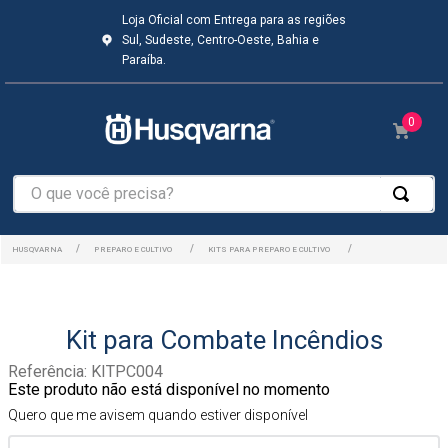
Loja Oficial com Entrega para as regiões
Sul, Sudeste, Centro-Oeste, Bahia e
Paraíba.
0
O que você precisa?
PREPARO E CULTIVO
KITS PARA PREPARO E CULTIVO
Kit para Combate Incêndios
Referência
:
KITPC004
Este produto não está disponível no momento
Quero que me avisem quando estiver disponível