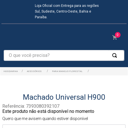
Loja Oficial com Entrega para as regiões
Sul, Sudeste, Centro-Oeste, Bahia e
Paraíba.
0
O que você precisa?
ACESSÓRIOS
PARA MANEJO FLORESTAL
Machado Universal H900
Referência
:
7393080392107
Este produto não está disponível no momento
Quero que me avisem quando estiver disponível