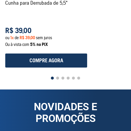
Cunha para Derrubada de 5,5"
R$
39
,
00
ou
1
x
de
R$
39
,
00
sem juros
Ou à vista com
5% no PIX
COMPRE AGORA
NOVIDADES E
PROMOÇÕES