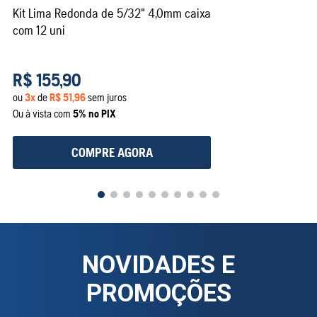
Kit Lima Redonda de 5/32" 4,0mm caixa
com 12 uni
R$
155
,
90
ou
3
x
de
R$
51
,
96
sem juros
Ou à vista com
5% no PIX
COMPRE AGORA
NOVIDADES E
PROMOÇÕES