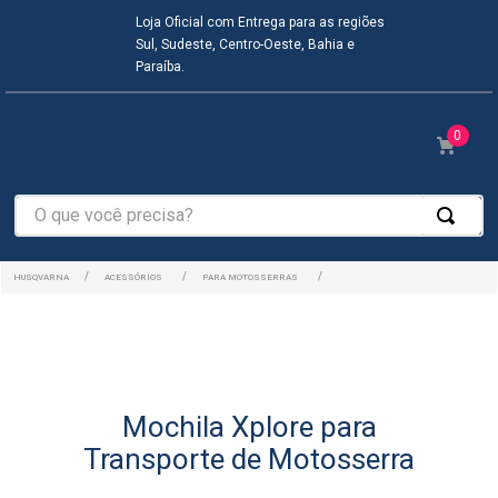
Loja Oficial com Entrega para as regiões
Sul, Sudeste, Centro-Oeste, Bahia e
Paraíba.
0
O que você precisa?
ACESSÓRIOS
PARA MOTOSSERRAS
Mochila Xplore para
Transporte de Motosserra