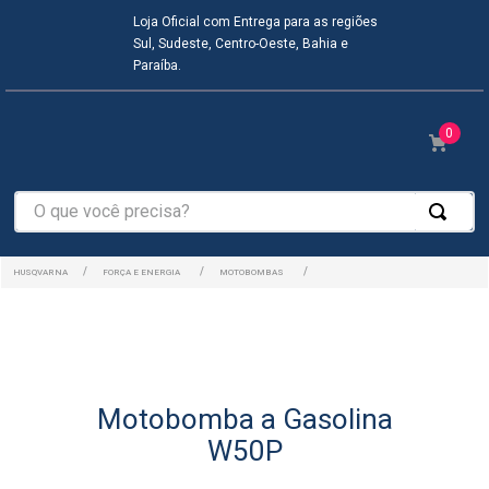
Loja Oficial com Entrega para as regiões
Sul, Sudeste, Centro-Oeste, Bahia e
Paraíba.
0
O que você precisa?
FORÇA E ENERGIA
MOTOBOMBAS
Motobomba a Gasolina
W50P