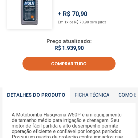
+
R$ 70,90
Em
1
x
de
R$ 70,90
sem juros
Preço atualizado:
R$ 1.939,90
COMPRAR TUDO
DETALHES DO PRODUTO
FICHA TÉCNICA
COMO E
A Motobomba Husqvarna W50P é um equipamento
de tamanho médio para irrigação e drenagem. Seu
motor de fácil partida e alto desempenho permite
operação eficiente e confiável por longos períodos.
Possui um quadro de proteção contra impactos que