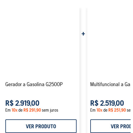
Gerador a Gasolina G2500P
Multifuncional a Gas
R$ 2.919,00
R$ 2.519,00
Em
10
x
de
R$ 291,90
sem juros
Em
10
x
de
R$ 251,90
sem
VER PRODUTO
VER PROD