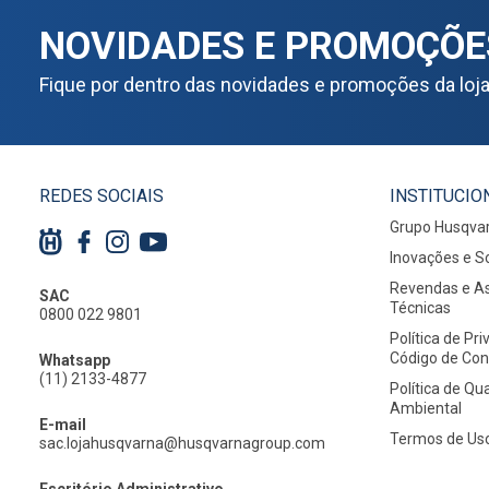
NOVIDADES E PROMOÇÕE
Fique por dentro das novidades e promoções da loj
REDES SOCIAIS
INSTITUCIO
Grupo Husqva
Inovações e S
Revendas e As
SAC
Técnicas
0800 022 9801
Política de Pr
Código de Co
Whatsapp
(11) 2133-4877
Política de Qu
Ambiental
E-mail
Termos de Us
sac.lojahusqvarna@husqvarnagroup.com