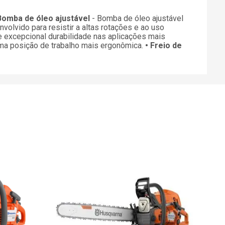
Bomba de óleo ajustável
- Bomba de óleo ajustável
nvolvido para resistir a altas rotações e ao uso
e excepcional durabilidade nas aplicações mais
uma posição de trabalho mais ergonômica.
• Freio de
Mot
Sab
R
ou
1