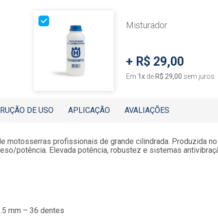
Misturador
+
R$ 29,00
Em
1
x
de
R$ 29,00
sem juros
TRUÇÃO DE USO
APLICAÇÃO
AVALIAÇÕES
de motosserras profissionais de grande cilindrada. Produzida n
o/potência. Elevada potência, robustez e sistemas antivibração
 1.5 mm – 36 dentes