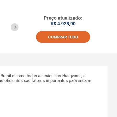
Bidão 6 L de gasolin
Preço atualizado:
R$ 4.928,90
+
R$ 219,00
COMPRAR TUDO
Em
4
x
de
R$ 54,75
sem j
o Brasil e como todas as máquinas Husqvarna, a
 eficientes são fatores importantes para encarar