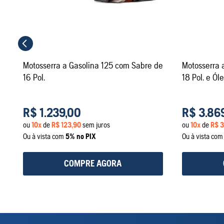
Motosserra a Gasolina 125 com Sabre de
Motosserra 
16 Pol.
18 Pol. e Ól
R$
1
.
239
,
00
R$
3
.
86
ou
10
x
de
R$
123
,
90
sem juros
ou
10
x
de
R$
3
Ou à vista com
5% no PIX
Ou à vista co
COMPRE AGORA