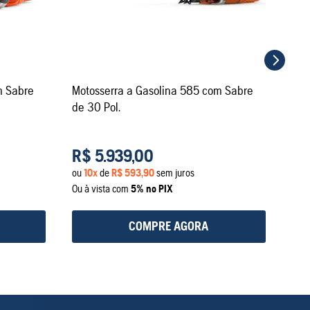
Ou à
m Sabre
Motosserra a Gasolina 585 com Sabre
de 30 Pol.
R$
5
.
939
,
00
ou
10
x
de
R$
593
,
90
sem juros
Ou à vista com
5% no PIX
COMPRE AGORA