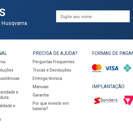
S
a Husqvarna
NAL
PRECISA DE AJUDA?
FORMAS DE PAGA
rna
Perguntas Frequentes
oluções
Trocas e Devoluções
sistências
Entrega técnica
IMPLANTAÇÃO
Manuais
ivacidade e
Garantia
nduta
Por que investir em
alidade e
bateria?
o