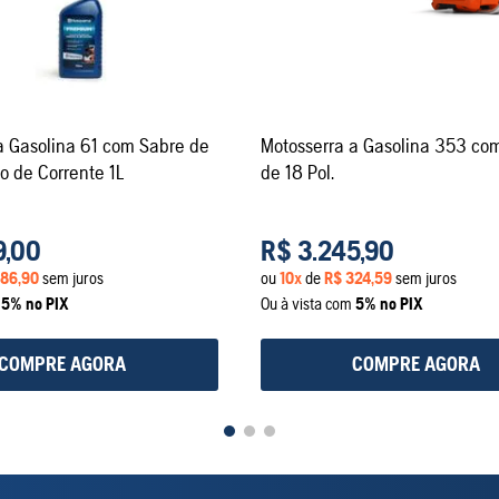
a Gasolina 61 com Sabre de
Motosserra a Gasolina 353 co
eo de Corrente 1L
de 18 Pol.
9
,
00
R$
3
.
245
,
90
86
,
90
sem juros
ou
10
x
de
R$
324
,
59
sem juros
m
5% no PIX
Ou à vista com
5% no PIX
COMPRE AGORA
COMPRE AGORA