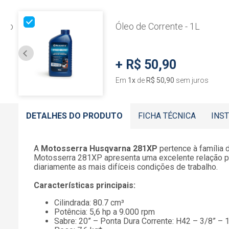
óleo
Óleo de Corrente - 1L
+
R$ 50,90
Em
1
x
de
R$ 50,90
sem juros
DETALHES DO PRODUTO
FICHA TÉCNICA
INS
A
Motosserra Husqvarna 281XP
pertence à família 
Motosserra 281XP apresenta uma excelente relação pes
diariamente as mais difíceis condições de trabalho.
Características principais:
Cilindrada: 80.7 cm³
Potência: 5,6 hp a 9.000 rpm
Sabre: 20” – Ponta Dura Corrente: H42 – 3/8” –