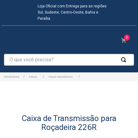
Loja Oficial com Entrega para as regiões
Sul, Sudeste, Centro-Oeste, Bahia e
Paraíba.
0
O que você precisa?
PEÇAS
PEÇAS ROÇADEIRAS
Caixa de Transmissão para
Roçadeira 226R