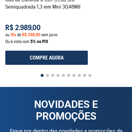
Semiquadrada 1,3 mm Mini 30,48MtI
R$
2
.
989
,
00
ou
10
x
de
R$
298
,
90
sem juros
Ou à vista com
5% no PIX
COMPRE AGORA
NOVIDADES E
PROMOÇÕES
Fique por dentro das novidades e promoções da