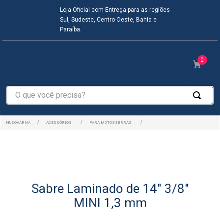
Loja Oficial com Entrega para as regiões
Sul, Sudeste, Centro-Oeste, Bahia e
Paraíba.
0
O que você precisa?
ACESSÓRIOS
PARA MOTOSSERRAS
Sabre Laminado de 14" 3/8"
MINI 1,3 mm