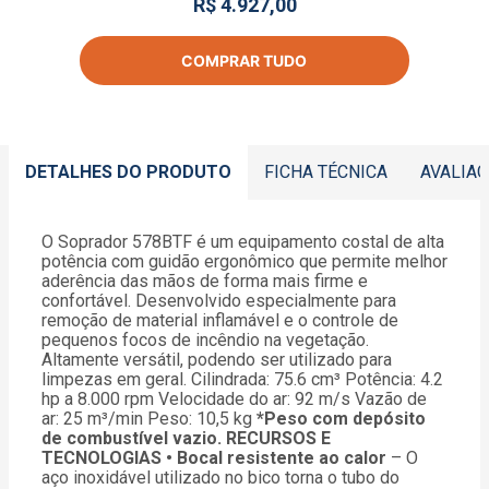
R$ 4.927,00
COMPRAR TUDO
DETALHES DO PRODUTO
FICHA TÉCNICA
AVALIA
O Soprador 578BTF é um equipamento costal de alta
potência com guidão ergonômico que permite melhor
aderência das mãos de forma mais firme e
confortável. Desenvolvido especialmente para
remoção de material inflamável e o controle de
pequenos focos de incêndio na vegetação.
Altamente versátil, podendo ser utilizado para
limpezas em geral. Cilindrada: 75.6 cm³ Potência: 4.2
hp a 8.000 rpm Velocidade do ar: 92 m/s Vazão de
ar: 25 m³/min Peso: 10,5 kg
*Peso com depósito
de combustível vazio.
RECURSOS E
TECNOLOGIAS
• Bocal resistente ao calor
– O
aço inoxidável utilizado no bico torna o tubo do