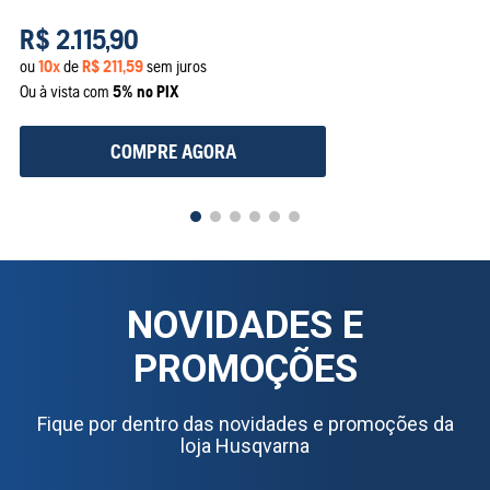
R$
2
.
115
,
90
ou
10
x
de
R$
211
,
59
sem juros
Ou à vista com
5% no PIX
COMPRE AGORA
NOVIDADES E
PROMOÇÕES
Fique por dentro das novidades e promoções da
loja Husqvarna