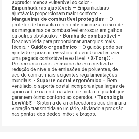
soprador menos vulnerável ao calor.
•
Empunhaduras ajustáveis
– Empunhaduras
ajustáveis proporcionam maior conforto.
•
Mangueiras de combustível protegidas
– O
protetor de borracha resistente minimiza o risco de
as mangueiras de combustível enroscar em galhos
ou outros obstáculos.
• Bomba de combustível
–
Desenvolvida para proporcionar arranques mais
fáceis.
• Guidão ergonômico
– O guidão pode ser
ajustado e possui revestimento em borracha para
uma pegada confortável e estável.
• X-Torq®
-
Proporciona menor consumo de combustível e
redução de níveis de emissões de poluentes, de
acordo com as mais exigentes regulamentações
mundiais.
• Suporte costal ergonômico
– Bem
ventilado, o suporte costal incorpora alças largas de
apoio sobre os ombros além de cinta no quadril que
garantem ótimo conforto ao operador.
• Tecnologia
LowVib®
- Sistema de amortecedores que diminui a
vibração transmitida ao usuário, aliviando a pressão
nas pontas dos dedos, mãos e braços.