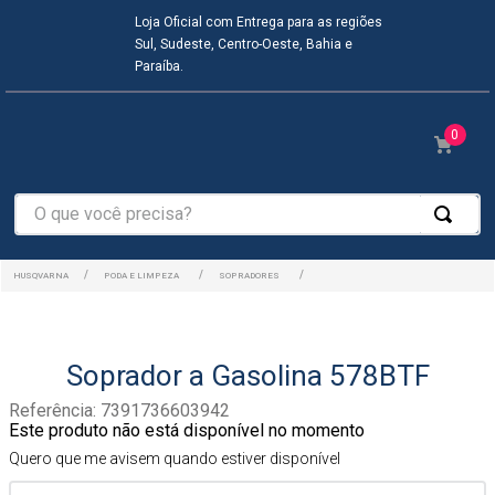
Loja Oficial com Entrega para as regiões
Sul, Sudeste, Centro-Oeste, Bahia e
Paraíba.
0
O que você precisa?
PODA E LIMPEZA
SOPRADORES
Soprador a Gasolina 578BTF
Referência
:
7391736603942
Este produto não está disponível no momento
Quero que me avisem quando estiver disponível