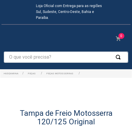
Loja Oficial com Entrega para as regiões
Sul, Sudeste, Centro-Oeste, Bahia e
Paraíba.
0
O que você precisa?
PEÇAS
PEÇAS MOTOSSERRAS
Tampa de Freio Motosserra
120/125 Original