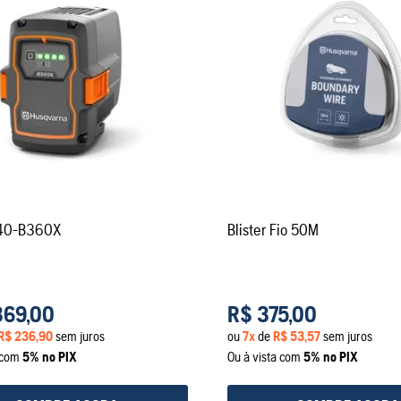
 40-B360X
Blister Fio 50M
369
,
00
R$
375
,
00
R$
236
,
90
sem juros
ou
7
x
de
R$
53
,
57
sem juros
a com
5% no PIX
Ou à vista com
5% no PIX