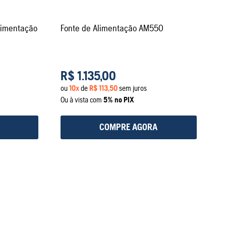
limentação
Fonte de Alimentação AM550
R$
1
.
135
,
00
ou
10
x
de
R$
113
,
50
sem juros
Ou à vista com
5% no PIX
COMPRE AGORA