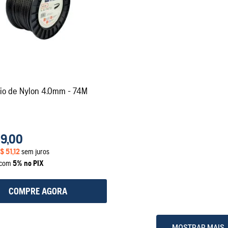
io de Nylon 4.0mm - 74M
9
,
00
$
51
,
12
sem juros
a com
5% no PIX
COMPRE AGORA
MOSTRAR MAIS