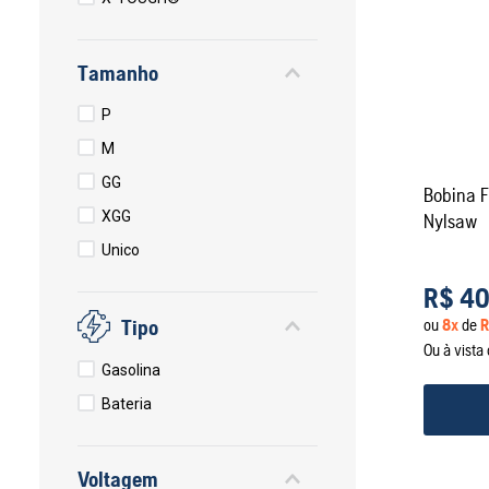
Tamanho
P
M
GG
Bobina F
XGG
Nylsaw
Unico
R$
40
Tipo
ou
8
x
de
R
Ou à vist
Gasolina
Bateria
Voltagem