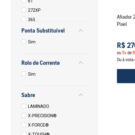
61
272XP
Afiador 
365
Pixel
372XP
Ponta Substituível
281XP
Sim
R$
27
288XP
ou
5
x
de
R
Ou à vist
Rolo de Corrente
Sim
Sabre
LAMINADO
X-PRECISION®
X-FORCE®
X-TOUGH®