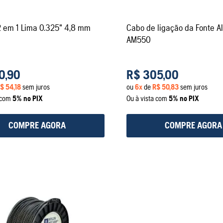
2 em 1 Lima 0.325" 4,8 mm
Cabo de ligação da Fonte A
AM550
0
,
90
R$
305
,
00
$
54
,
18
sem juros
ou
6
x
de
R$
50
,
83
sem juros
a com
5% no PIX
Ou à vista com
5% no PIX
COMPRE AGORA
COMPRE AGORA