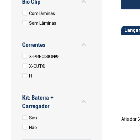
Bio Clip
Com lâminas
Sem Lâminas
Lança
Correntes
X-PRECISION®
X-CUT®
H
Kit: Bateria +
Carregador
Sim
Afiador 
Não