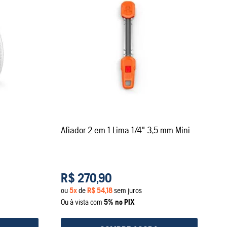
Afiador 2 em 1 Lima 1/4" 3,5 mm Mini
R$
270
,
90
ou
5
x
de
R$
54
,
18
sem juros
Ou à vista com
5% no PIX