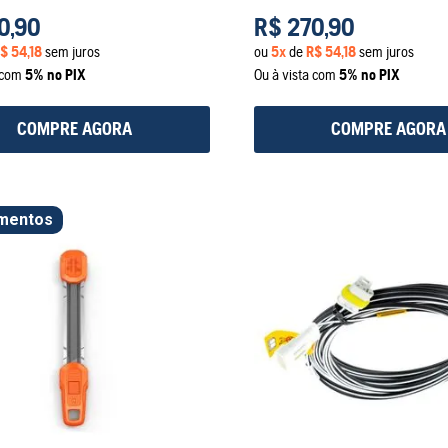
0
,
90
R$
270
,
90
$
54
,
18
sem juros
ou
5
x
de
R$
54
,
18
sem juros
a com
5% no PIX
Ou à vista com
5% no PIX
COMPRE AGORA
COMPRE AGORA
mentos