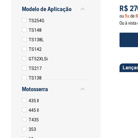
R$
27
Modelo de Aplicação
ou
5
x
de
R
TS254G
Ou à vist
TS148
TS138L
TS142
GT52XLSi
Lança
TS217
TS138
TS114
Motosserra
TF545D
435 II
TF545DE
445 II
T435
353