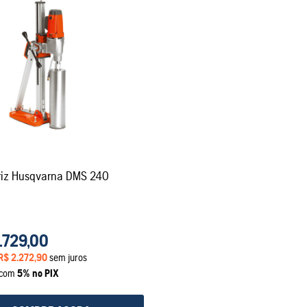
triz Husqvarna DMS 240
.
729
,
00
R$
2
.
272
,
90
sem juros
a com
5% no PIX