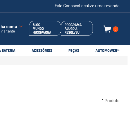
Fale Conosco
Localize uma revenda
0
 visitante
 BATERIA
ACESSÓRIOS
PEÇAS
AUTOMOWER®
1
Produto