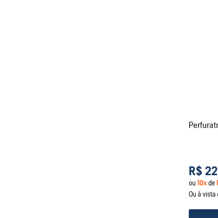
Perfura
R$
22
ou
10
x
de
Ou à vist